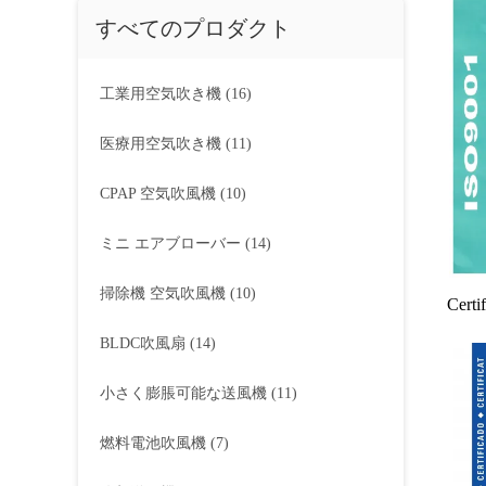
すべてのプロダクト
工業用空気吹き機
(16)
医療用空気吹き機
(11)
CPAP 空気吹風機
(10)
ミニ エアブローバー
(14)
掃除機 空気吹風機
(10)
Certi
BLDC吹風扇
(14)
小さく膨脹可能な送風機
(11)
燃料電池吹風機
(7)