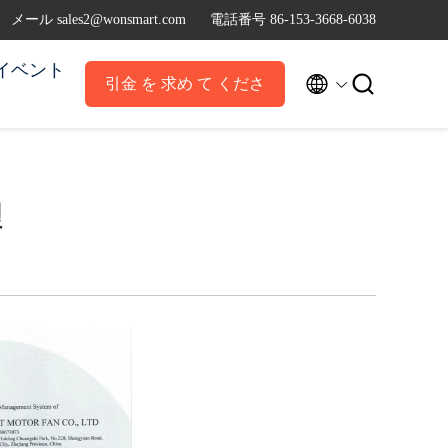
メール sales2@wonsmart.com
電話番号 86-153-3668-6038
イベント


引金 を 求め て くださ
い
理