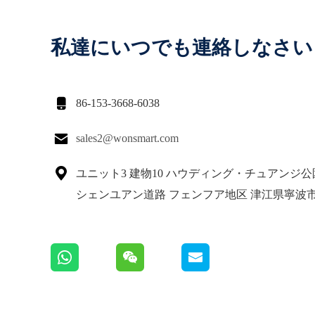
私達にいつでも連絡しなさい

86-153-3668-6038

sales2@wonsmart.com

ユニット3 建物10 ハウディング・チュアンジ公園
シェンユアン道路 フェンフア地区 津江県寧波