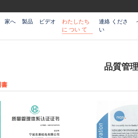
家へ
製品
ビデオ
わたしたち
連絡 くださ
に つい て
い
品質管
明書