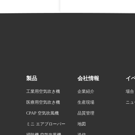
製品
会社情報
イ
工業用空気吹き機
企業紹介
場合
医療用空気吹き機
生産現場
ニュ
CPAP 空気吹風機
品質管理
ミニ エアブローバー
地図
掃除機 空気吹風機
送信