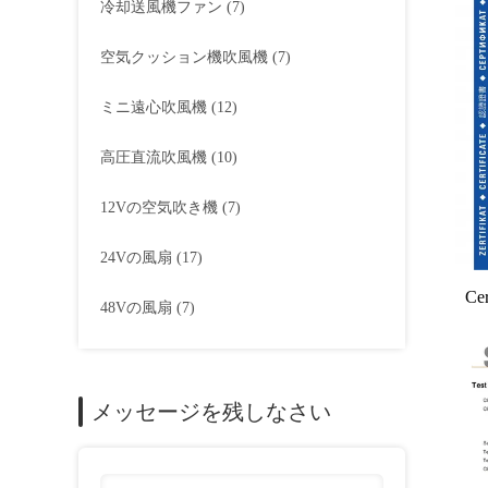
冷却送風機ファン
(7)
空気クッション機吹風機
(7)
ミニ遠心吹風機
(12)
高圧直流吹風機
(10)
12Vの空気吹き機
(7)
24Vの風扇
(17)
Cer
48Vの風扇
(7)
メッセージを残しなさい