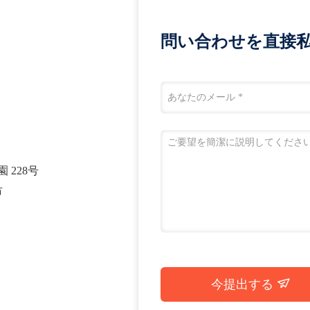
問い合わせを直接私
 228号
市
今提出する