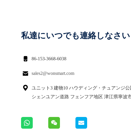
私達にいつでも連絡しなさい

86-153-3668-6038

sales2@wonsmart.com

ユニット3 建物10 ハウディング・チュアンジ公園
シェンユアン道路 フェンフア地区 津江県寧波