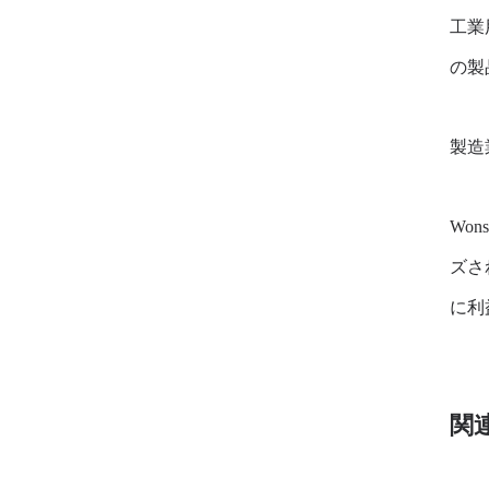
工業
の製
製造
Wo
ズさ
に利
関