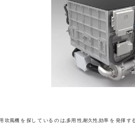
 吹風機 を 探し て いる の は,多用 性,耐久性,効率 を 発揮 する