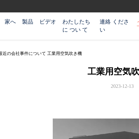
家へ
製品
ビデオ
わたしたち
連絡 くださ
に つい て
い
n Co.,Ltd 最近の会社事件について 工業用空気吹き機
工業用空気
2023-12-13