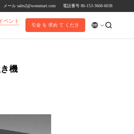
メール sales2@wonsmart.com
電話番号 86-153-3668-6038
イベント


引金 を 求め て くださ
い
吹き機