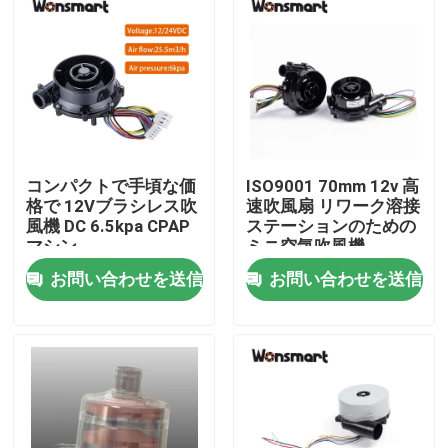
コンパクトで手頃な価
ISO9001 70mm 12v 高
格で 12Vブラシレス吹
速吹風扇 リワーク溶接
風機 DC 6.5kpa CPAP
ステーションのための
マシン
ミニ空気吹風機
お問い合わせを送信
お問い合わせを送信
家へ
製品
ビデオ