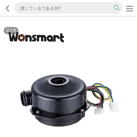
2
/
4