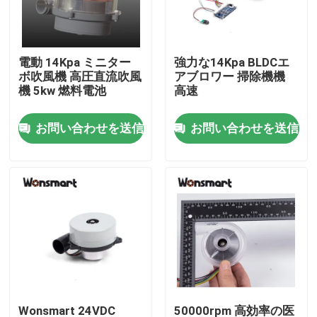
わたしたち に つい て
電動 14Kpa ミニター
強力な14Kpa BLDCエ
ボ吹風機 高圧直流吹風
アブロワー 掃除機機
工場 ツアー
機 5kw 燃料電池
高速
お問い合わせを送信
お問い合わせを送信
品質管理
連絡 ください
ニュース
事件
引金 を 求め て ください
Wonsmart 24VDC
50000rpm 高効率の医