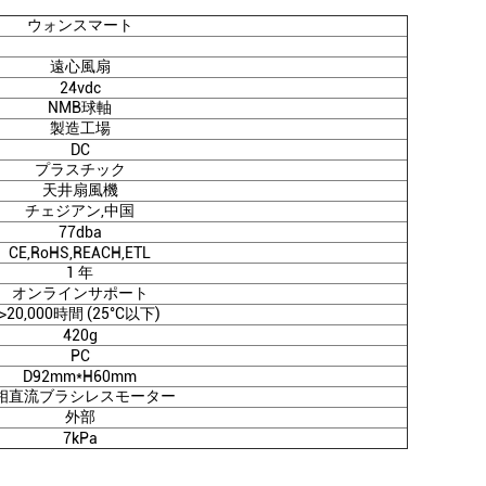
ウォンスマート
遠心風扇
24vdc
NMB球軸
製造工場
DC
プラスチック
天井扇風機
チェジアン,中国
77dba
CE,RoHS,REACH,ETL
1 年
オンラインサポート
>20,000時間 (25°C以下)
420g
PC
D92mm*H60mm
相直流ブラシレスモーター
外部
7kPa