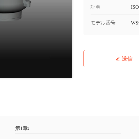
証明
IS
モデル番号
WS9
送信
第1章: