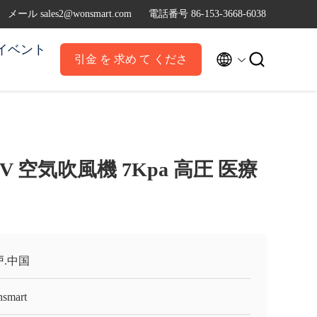
メール sales2@wonsmart.com
電話番号 86-153-3668-6038
イベント


引金 を 求め て くださ
い
2V 空気吹風機 7Kpa 高圧 医療
戸.中国
smart