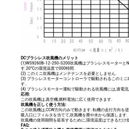
DCブラシレス吹風機のメリット
(1)WS9260B-12-250-S200吹風機はブラシレス
す.20°Cの環境温度で000時間.
(2) このミニ吹風機はメンテナンスを必要としません.
(3) ブラシレスモーターコントローラで駆動されるこのミ
す..
(4) ブラシレスモーター運転で駆動される吹風機には,過電流
応用:
この吹風機は,真空機,燃料電池に広く使用できます.
吹風機を正しく使う方法:
この吹風機は,CCW方向のみで動きます. 転機の走行方向を
吸入口にフィルタを当てて,吹風機を塵や水から保護します.
吹風機の使用期間を延長するために,環境温度はできるだけ低
FAQ: