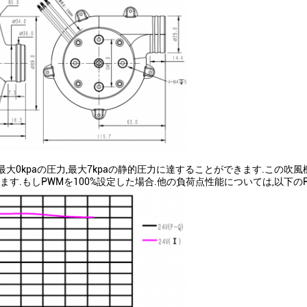
の空気流量,最大0kpaの圧力,最大7kpaの静的圧力に達することができます.こ
す.もしPWMを100%設定した場合.他の負荷点性能については,以下の