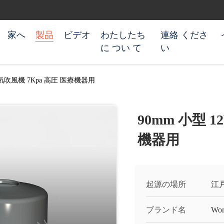
家へ
製品
ビデオ
わたしたち
連絡 くださ
に つい て
い
空気吹風機 7Kpa 高圧 医療機器用
90mm 小型 1
機器用
起源の場所
江
ブランド名
Won