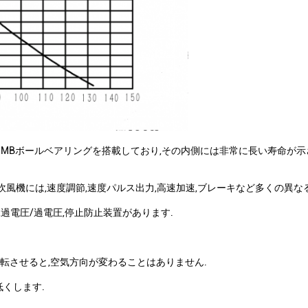
モーターとNMBボールベアリングを搭載しており,その内側には非常に長い寿命が
ニ吹風機には,速度調節,速度パルス出力,高速加速,ブレーキなど多くの異
,過電圧/過電圧,停止防止装置があります.
逆転させると,空気方向が変わることはありません.
くします.