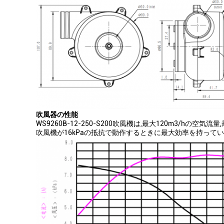
吹風器の性能
WS9260B-12-250-S200吹風機は,最大120m3/h
吹風機が16kPaの抵抗で動作するときに最大効率を持っていま