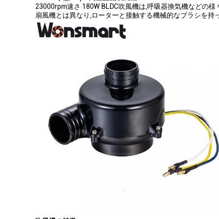
23000rpm速さ 180W BLDC吹風機は,呼吸器換気
扇風機とは異なり,ローターと接触する機械的なブラシを持っ