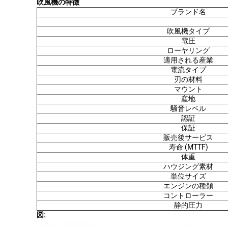
吹風機の特徴
ブランド名
吹風機タイプ
電圧
ローヤリング
適用される産業
電流タイプ
刃の材料
マウント
産地
騒音レベル
認証
保証
販売後サービス
寿命 (MTTF)
体重
ハウジング素材
単位サイズ
エンジンの種類
コントローラー
静的圧力
図: