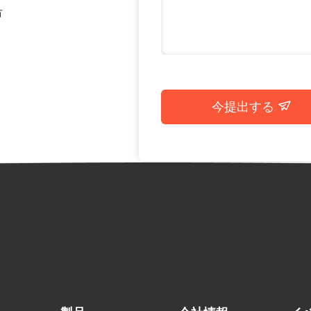
市
今提出する