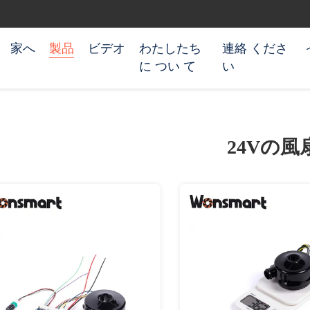
家へ
製品
ビデオ
わたしたち
連絡 くださ
に つい て
い
24Vの風