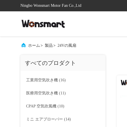
Ningbo Wonsmart Motor Fan Co.,Ltd
ホーム
>
製品
>
24Vの風扇
すべてのプロダクト
工業用空気吹き機
(16)
医療用空気吹き機
(11)
CPAP 空気吹風機
(10)
ミニ エアブローバー
(14)