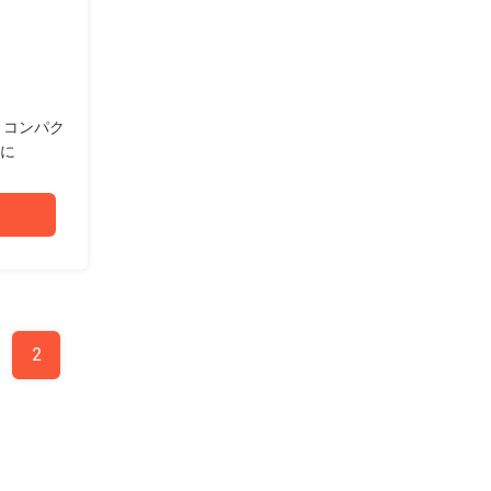
風扇 コンパク
めに
2