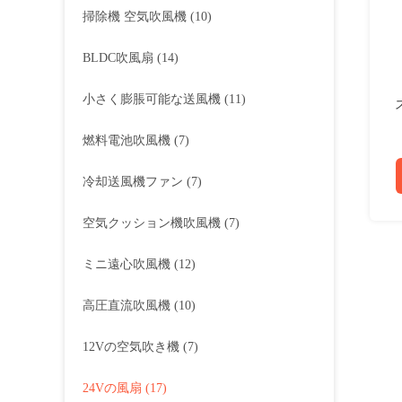
掃除機 空気吹風機
(10)
BLDC吹風扇
(14)
小さく膨脹可能な送風機
(11)
燃料電池吹風機
(7)
冷却送風機ファン
(7)
空気クッション機吹風機
(7)
ミニ遠心吹風機
(12)
高圧直流吹風機
(10)
12Vの空気吹き機
(7)
24Vの風扇
(17)