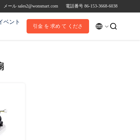
メール sales2@wonsmart.com
電話番号 86-153-3668-6038
イベント


引金 を 求め て くださ
い
扇