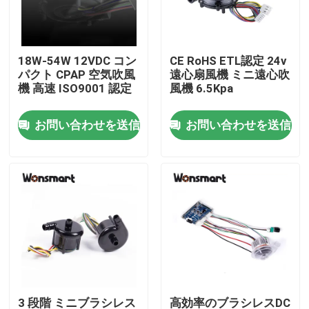
わたしたち に つい て
18W-54W 12VDC コン
CE RoHS ETL認定 24v
パクト CPAP 空気吹風
遠心扇風機 ミニ遠心吹
工場 ツアー
機 高速 ISO9001 認定
風機 6.5Kpa
お問い合わせを送信
お問い合わせを送信
品質管理
連絡 ください
ニュース
事件
引金 を 求め て ください
3 段階 ミニブラシレス
高効率のブラシレスDC