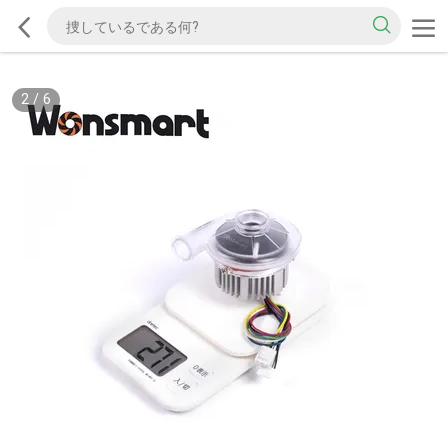
2
/
6