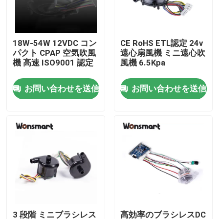
わたしたち に つい て
18W-54W 12VDC コン
CE RoHS ETL認定 24v
パクト CPAP 空気吹風
遠心扇風機 ミニ遠心吹
工場 ツアー
機 高速 ISO9001 認定
風機 6.5Kpa
お問い合わせを送信
お問い合わせを送信
品質管理
連絡 ください
ニュース
事件
引金 を 求め て ください
3 段階 ミニブラシレス
高効率のブラシレスDC