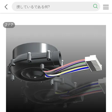
2
/
7